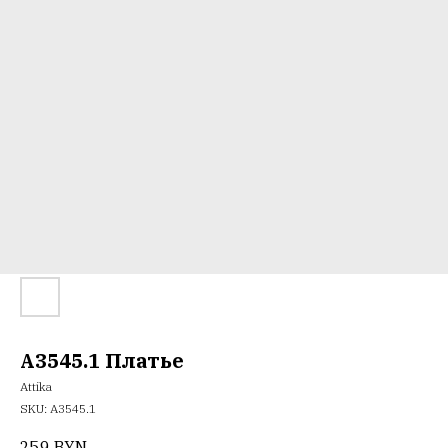
A3545.1 Платье
Attika
SKU:
A3545.1
259
BYN