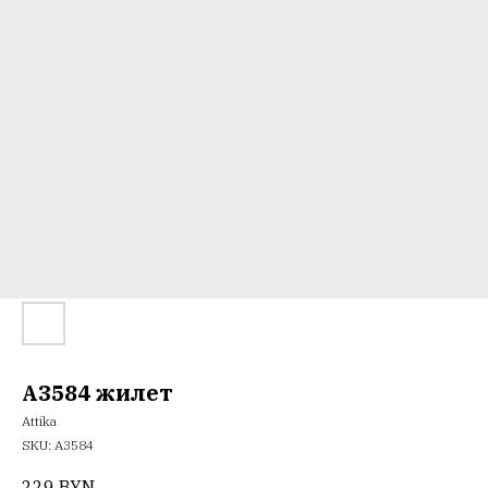
A3584 жилет
Attika
SKU:
А3584
229
BYN