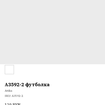
A3592-2 футболка
Attika
SKU:
А3592-2
129
BYN