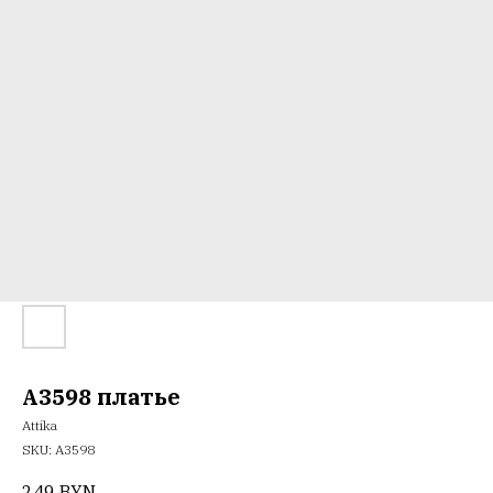
A3598 платье
Attika
SKU:
А3598
249
BYN