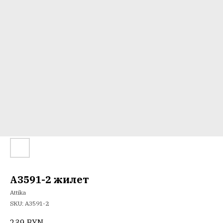
A3591-2 жилет
Attika
SKU:
А3591-2
239
BYN