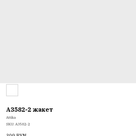
A3582-2 жакет
Attika
SKU:
А3582-2
309
BYN