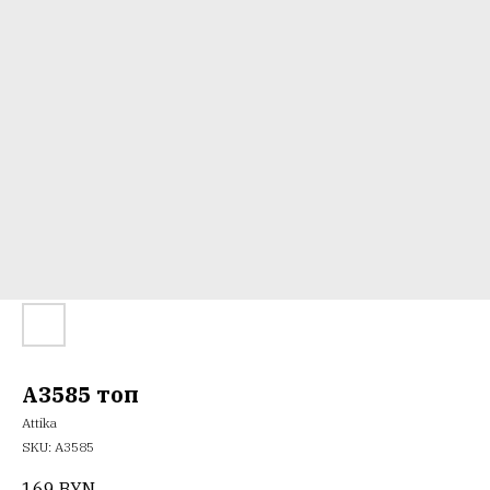
A3585 топ
Attika
SKU:
А3585
169
BYN