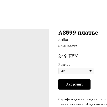
A3599 платье
Attika
SKU:
А3599
BYN
249
Размер
В корзину
Сарафан длины миди с рас
льняной ткани. Изделие им