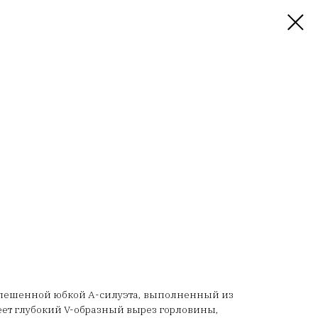
клешенной юбкой А-силуэта, выполненный из
еет глубокий V-образный вырез горловины,