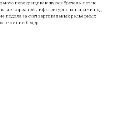
ельную перекрещивающуюся бретель-петлю
ключает отрезной лиф с фигурными швами под
ие подола за счет вертикальных рельефных
к от линии бедер.