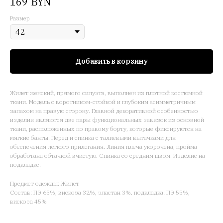
BYN
169
Размер
Добавить в корзину
Жилет женский, прямого силуэта, выполнен из плотной костюмной
ткани. Модель с воротником-стойкой и глубоким асимметричным
запахом на правую сторону. Главной декоративной особенностью
изделия являются две пары функциональных завязок из основной
ткани, расположенных по правому борту, которые фиксируются на
мягкие банты. Перед и спинка с талиевыми вытачками для
обеспечения легкого прилегания. Линия плеча укорочена, пройма
обработана обтачкой вчистую. Спинка со средним швом. Изделие на
подкладке.
Предмет одежды: Жилет
Состав: ПЭ 65%, вискоза 32%, эластан 3%. подкладка: ПЭ 55%,
вискоза 45%