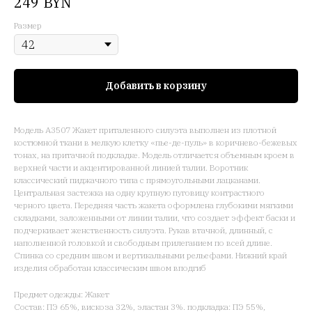
BYN
249
Размер
Добавить в корзину
Модель А3507 Жакет приталенного силуэта выполнен из плотной
костюмной ткани в мелкую клетку «пье-де-пуль» в коричнево-бежевых
тонах, на притачной подкладке. Модель отличается объемным кроем в
верхней части и акцентированной линией талии. Воротник
классический пиджачного типа с прямоугольными лацканами.
Центральная застежка на одну крупную пуговицу контрастного
черного цвета. Передняя часть жакета оформлена глубокими мягкими
складками, заложенными от линии талии, что создает эффект баски и
подчеркивает женственность силуэта. Рукав втачной, длинный, с
наполненной головкой и свободным прилеганием по всей длине.
Спинка со средним швом и вертикальными рельефами. Нижний край
изделия обработан классическим швом вподгиб
Предмет одежды: Жакет
Состав: ПЭ 65%, вискоза 32%, эластан 3%. подкладка: ПЭ 55%,