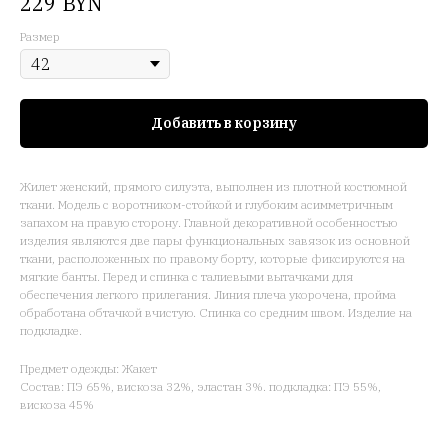
BYN
229
Размер
Добавить в корзину
Жилет женский, прямого силуэта, выполнен из плотной костюмной
ткани. Модель с воротником-стойкой и глубоким асимметричным
запахом на правую сторону. Главной декоративной особенностью
изделия являются две пары функциональных завязок из основной
ткани, расположенных по правому борту, которые фиксируются на
мягкие банты. Перед и спинка с талиевыми вытачками для
обеспечения легкого прилегания. Линия плеча укорочена, пройма
обработана обтачкой вчистую. Спинка со средним швом. Изделие на
подкладке.
Предмет одежды: Жакет
Состав: ПЭ 65%, вискоза 32%, эластан 3%. подкладка: ПЭ 55%,
вискоза 45%