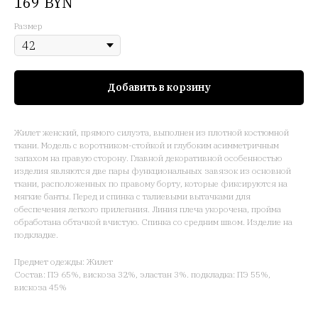
BYN
169
Размер
Добавить в корзину
Жилет женский, прямого силуэта, выполнен из плотной костюмной
ткани. Модель с воротником-стойкой и глубоким асимметричным
запахом на правую сторону. Главной декоративной особенностью
изделия являются две пары функциональных завязок из основной
ткани, расположенных по правому борту, которые фиксируются на
мягкие банты. Перед и спинка с талиевыми вытачками для
обеспечения легкого прилегания. Линия плеча укорочена, пройма
обработана обтачкой вчистую. Спинка со средним швом. Изделие на
подкладке.
Предмет одежды: Жилет
Состав: ПЭ 65%, вискоза 32%, эластан 3%. подкладка: ПЭ 55%,
вискоза 45%