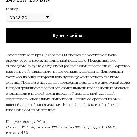
Размер
Купить сейчас
Жакет мужского кроя (оверсайз) выполнен из костюмной ткани
светло-серого цвета, на притачной подкладке. Модель прямого
свободного силуэта с акцентной расширенной линией плеча. Воротник
классический пиджачного типа с острыми лацканами. Центральная
застежка на одну декоративную пуговицу контрастного светлого
оттенка. Полочка с нагрудным прорезным карманом с листочкой слева
и двумя функциональными горизонтальными прорезными карманами
с клапанами в нижней части изделия. Рукав втачной, длинный,
двухшовный, свободного прилегания. Спинка со средним швом и
шлицей для свободы движения. Нижний край жакета обработан
классическим швом вподгиб
Предмет одежды: Жакет
Состав: ПЭ 65%, вискоза 32%, эластан 3%. подкладка: ПЭ 55%,
вискоза 45%