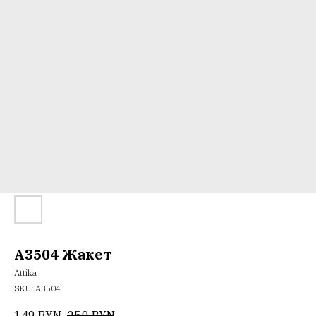
A3504 Жакет
Attika
SKU:
A3504
149
BYN
259
BYN