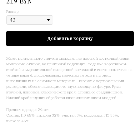
BYN
219
Размер
Добавить в корзину
Жакет приталенного силуэта выполнен из плотной костюмной ткани
молочного оттенка, на притачной подкладке. Модель с воротником-
стойкой и выразительной смещенной застежкой в восточном стиле на
четыре пары функциональных навесных петель и пуговиц,
выполненных из основного материала. Полочка с вертикальными
рельефами, обеспечивающими точную посадку по фигуре. Рукав
втачной, длинный, классического кроя. Спинка со средним швом.
Нижний край изделия обработан классическим швом вподгиб.
Предмет одежды: Жакет
Состав: ПЭ 65%, вискоза 32%, эластан 3%. подкладка: ПЭ 55%,
вискоза 45%