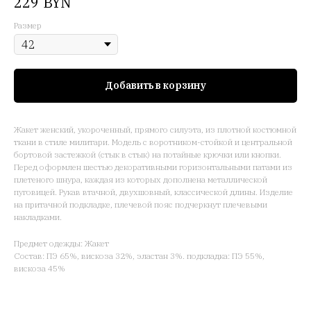
BYN
229
Размер
Добавить в корзину
Жакет женский, укороченный, прямого силуэта, из плотной костюмной
ткани в стиле милитари. Модель с воротником-стойкой и центральной
бортовой застежкой (стык в стык) на потайные крючки или кнопки.
Перед оформлен шестью декоративными горизонтальными патами из
плетеного шнура, каждая из которых дополнена металлической
пуговицей. Рукав втачной, двухшовный, классической длины. Изделие
на притачной подкладке, плечевой пояс подчеркнут плечевыми
накладками.
Предмет одежды: Жакет
Состав: ПЭ 65%, вискоза 32%, эластан 3%. подкладка: ПЭ 55%,
вискоза 45%