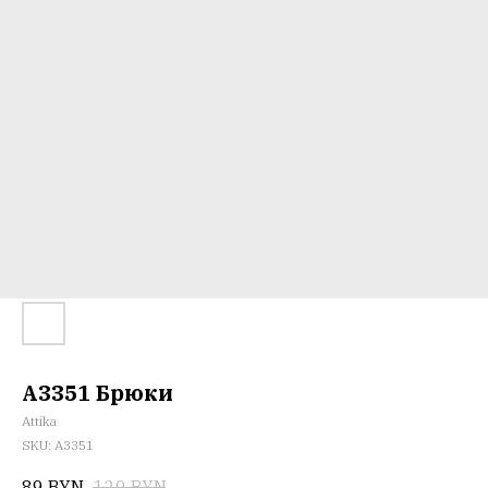
A3351 Брюки
Attika
SKU:
A3351
89
BYN
129
BYN