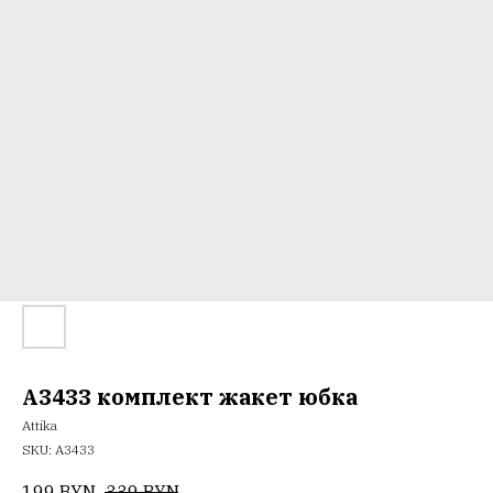
A3433 комплект жакет юбка
Attika
SKU:
А3433
199
BYN
339
BYN