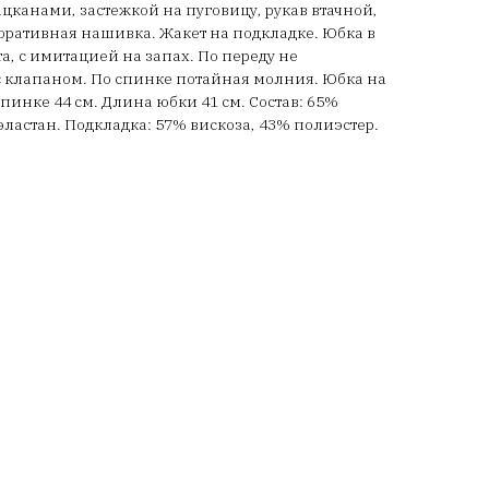
цканами, застежкой на пуговицу, рукав втачной,
коративная нашивка. Жакет на подкладке. Юбка в
а, с имитацией на запах. По переду не
клапаном. По спинке потайная молния. Юбка на
пинке 44 см. Длина юбки 41 см. Состав: 65%
эластан. Подкладка: 57% вискоза, 43% полиэстер.