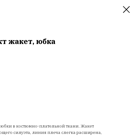
кт жакет, юбка
и юбки в костюмно-плательной ткани. Жакет
щего силуэта, линия плеча слегка расширена,