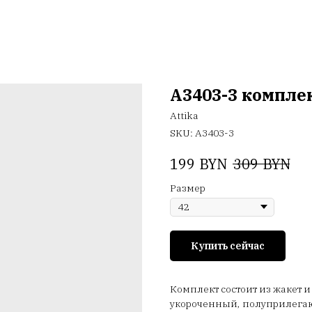
A3403-3 компле
Attika
SKU:
A3403-3
BYN
BYN
199
309
Размер
Купить сейчас
Комплект состоит из жакет 
укороченный, полуприлегаю